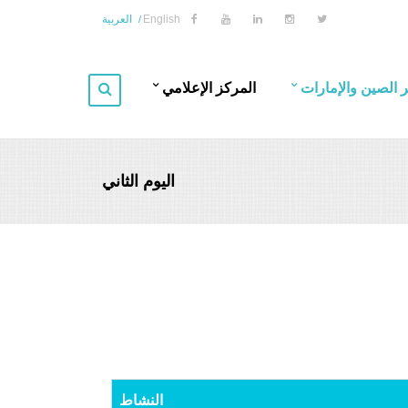
English
العربية
 الصين والإمارات
المركز الإعلامي
 على المؤتمر
الأخبار
اليوم الثاني
ف المؤتمر
الفعاليات
هور المستهدف
الصور
تمرات السابقة
عرض
ان والزمان
النشاط
ن المؤتمر