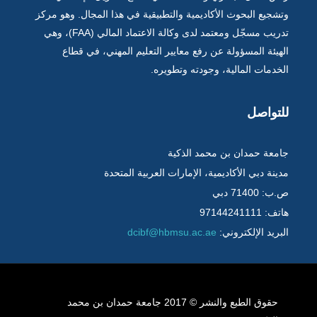
وتشجيع البحوث الأكاديمية والتطبيقية في هذا المجال. وهو مركز
تدريب مسجّل ومعتمد لدى وكالة الاعتماد المالي (FAA)، وهي
الهيئة المسؤولة عن رفع معايير التعليم المهني، في قطاع
الخدمات المالية، وجودته وتطويره.
للتواصل
جامعة حمدان بن محمد الذكية
مدينة دبي الأكاديمية، الإمارات العربية المتحدة
ص.ب: 71400 دبي
هاتف: 97144241111
البريد الإلكتروني:
dcibf@hbmsu.ac.ae
حقوق الطبع والنشر © 2017 جامعة حمدان بن محمد