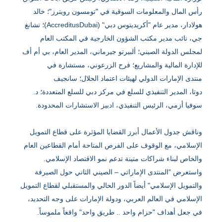
رأس المال والمعلومات السوقية في "تومسون رويترز"؛ خالد
هولادار، مدير عام "أكريديتوس دبي" (AccreditusDubai)؛ تشانغ
جي، نائب مدير مكتب الشؤون الخارجية في المكتب العام
لمجلس الدولة الصيني؛ ألبيرتو جيرماني، المدير العام، بي أم أف
للإدارة المالية والمشاريع؛ فرح الزرعوني، مستشارة في
منتدى الإمارات الدولي لهيئات اعتماد الحلال؛ سانجيف
دوتا، المدير التنفيذي للسلع في مركز دبي للسلع المتعددة؛ د.
سوفيا أزمي، الرئيس التنفيذي، ادبيز الاستشارات المحدودة.
وناقش جدول الأعمال أبرز القضايا المؤثرة على قطاع التمويل
الإسلامي، مع الوقوف على الفرص المتاحة أمام القطاعين العام
والخاص لبناء شراكات متينة تدعم نمو الاقتصاد الإسلامي.
واستعرض "المنتدى الإماراتي – الصيني الثاني حول الصيرفة
والتمويل الإسلامي" أيضاً الدور الحالي والمستقبلي لقطاع التمويل
الإسلامي في العالم العربي، ودولة الإمارات على وجه التحديد،
في جعل أهداف "حزام واحد .. طريق واحد" واقعاً ملموساً.