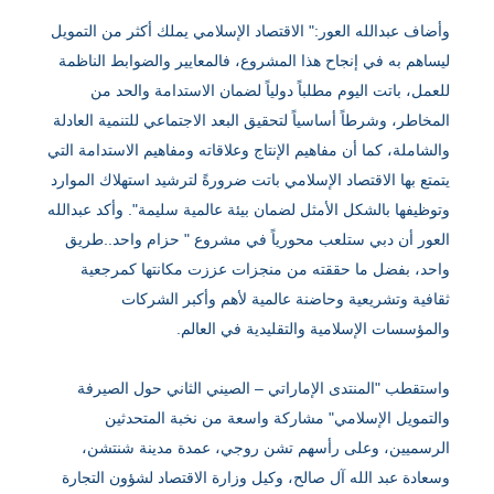
وأضاف عبدالله العور:" الاقتصاد الإسلامي يملك أكثر من التمويل
ليساهم به في إنجاح هذا المشروع، فالمعايير والضوابط الناظمة
للعمل، باتت اليوم مطلباً دولياً لضمان الاستدامة والحد من
المخاطر، وشرطاً أساسياً لتحقيق البعد الاجتماعي للتنمية العادلة
والشاملة، كما أن مفاهيم الإنتاج وعلاقاته ومفاهيم الاستدامة التي
يتمتع بها الاقتصاد الإسلامي باتت ضرورةً لترشيد استهلاك الموارد
وتوظيفها بالشكل الأمثل لضمان بيئة عالمية سليمة". وأكد عبدالله
العور أن دبي ستلعب محورياً في مشروع " حزام واحد..طريق
واحد، بفضل ما حققته من منجزات عززت مكانتها كمرجعية
ثقافية وتشريعية وحاضنة عالمية لأهم وأكبر الشركات
والمؤسسات الإسلامية والتقليدية في العالم.
واستقطب "المنتدى الإماراتي – الصيني الثاني حول الصيرفة
والتمويل الإسلامي" مشاركة واسعة من نخبة المتحدثين
الرسميين، وعلى رأسهم تشن روجي، عمدة مدينة شنتشن،
وسعادة عبد الله آل صالح، وكيل وزارة الاقتصاد لشؤون التجارة