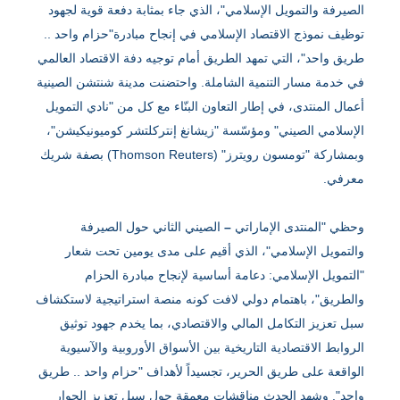
الصيرفة والتمويل الإسلامي"، الذي جاء بمثابة دفعة قوية لجهود
توظيف نموذج الاقتصاد الإسلامي في إنجاح مبادرة"حزام واحد ..
طريق واحد"، التي تمهد الطريق أمام توجيه دفة الاقتصاد العالمي
في خدمة مسار التنمية الشاملة. واحتضنت مدينة شنتشن الصينية
أعمال المنتدى، في إطار التعاون البنّاء مع كل من "نادي التمويل
الإسلامي الصيني" ومؤسّسة "زيشانغ إنتركلتشر كوميونيكيشن"،
وبمشاركة "تومسون رويترز" (Thomson Reuters) بصفة شريك
معرفي.
وحظي "المنتدى الإماراتي
–
الصيني الثاني حول الصيرفة
والتمويل الإسلامي"، الذي أقيم على مدى يومين تحت شعار
"التمويل الإسلامي: دعامة أساسية لإنجاح مبادرة الحزام
والطريق"، باهتمام دولي لافت كونه منصة استراتيجية لاستكشاف
سبل تعزيز التكامل المالي والاقتصادي، بما يخدم جهود توثيق
الروابط الاقتصادية التاريخية بين الأسواق الأوروبية والآسيوية
الواقعة على طريق الحرير، تجسيداً لأهداف "حزام واحد .. طريق
واحد". وشهد الحدث مناقشات معمقة حول سبل تعزيز الحوار