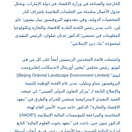
الخارجية والصناعة في وزارة الاقتصاد في دولة الإمارات. وتخلل
جدول الأعمال سلسلة من الجلسات النقاشية بإشراف كبار
الشخصيات الدولية، وفي مقدمتهم البروفيسور نبيل بيضون؛ جاو
لين، نائب مدير رئيس اللجنة البلدية للاقتصاد والتجارة وتكنولوجيا
المعلومات في شنتشن؛ الدكتور عدنان شلوان، الرئيس التنفيذي
لمجموعة "بنك دبي الإسلامي".
واشتملت قائمة المتحدثين الرسميين أيضاً على كل من هي
كيونو، رئيس مجلس "بيجين أورينتال لاندسكايب إنفايرومنت
ليمتد" (Beijing Oriental Landscape Environment Limited)؛
البروفيسور تساو وينليان، مدير عام اللجنة الوطنية للتنمية
والإصلاح التابعة لـ "مركز التعاون الدولى الصيني"؛ لي جينغه،
العميد التنفيذي لاستراتيجية شنتشن للحزام والطرق في "معهد
الاقتصاد والتجارة"؛ الدكتور حامد ميرة، الأمين العام لهيئة
المحاسبة والمراجعة للمؤسسات المالية الإسلامية (AAOIFI)؛
الدكتور سون جي، باحث في "معهد بحوث العلوم المالية" التابع
لوزارة المالية الصينية؛ رضا الأنصاري، رئيس فريق أبحاث أسواق