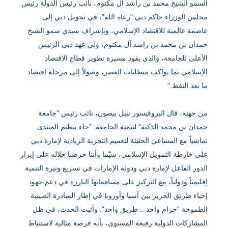
السمو الشيخ محمد بن راشد آل مكتوم، نائب رئيس الدولة رئيس
مجلس الوزراء حاكم دبي "رعاه الله"، في تحويل دبي إلى
عاصمة عالمية للاقتصاد الإسلامي، وبإشراف سيدي سمو الشيخ
حمدان بن محمد بن راشد آل مكتوم، ولي عهد دبي الرئيس
الأعلى للجامعة، والذي يقود مسيرة تطوير قطاع الاقتصاد
الإسلامي بما يواكب متطلبات العصر، وصولاً إلى مرحلة اقتصاد
ما بعد النفط."
من جهته، قال البروفيسور نبيل بيضون، نائب رئيس "جامعة
حمدان بن محمد الذكية" لتنمية الجامعة: "جاء تنظيم المنتدى
تماشياً مع المساعي الحثيثة لتعميم التجربة الريادية لإمارة دبي
على خارطة التمويل الإسلامي، سيّما وأننا حرصنا خلاله على إبراز
الدور الفاعل لإمارة دبي ودولة الإمارات في تسريع وتيرة التنمية
إقليمياً ودولياً، مع التركيز على مساهماتها البارزة في دعم جهود
إحياء طريق الحرير بين آسيا وأوروبا في إطار المبادرة الصينية
الطموحة "حزام واحد .. طريق واحد". وأثبت الحدث، في ظل
المشاركات الدولية رفيعة المستوى، بأنه فرصة مثالية لاستنباط