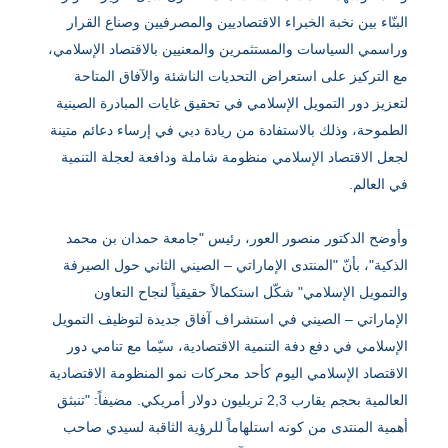
البنّاء بين نخبة الخبراء الاقتصاديين والمصرفيين وصناع القرار
وراسمي السياسات والمستثمرين والمعنيين بالاقتصاد الإسلامي،
مع التركيز على استعراض التحديات الناشئة والآفاق المتاحة
لتعزيز دور التمويل الإسلامي في تحقيق غايات المبادرة الصينية
الطموحة، وذلك بالاستفادة من ريادة دبي في إرساء دعائم متينة
لجعل الاقتصاد الإسلامي منظومة شاملة ودافعة لعجلة التنمية
في العالم.
وأوضح الدكتور منصور العور، رئيس "جامعة حمدان بن محمد
الذكية"، بأنّ "المنتدى الإماراتي – الصيني الثاني حول الصيرفة
والتمويل الإسلامي" شكّل استكمالاً حقيقياً لنجاح التعاون
الإماراتي – الصيني في استشراف آفاق جديدة لتوظيف التمويل
الإسلامي في دفع دفة التنمية الاقتصادية، سيّما مع تنامي دور
الاقتصاد الإسلامي اليوم كأحد محركات نمو المنظومة الاقتصادية
العالمية بحجم يقارب 2,3 تريليون دولار أمريكي. مضيفاً: "تنبثق
أهمية المنتدى من كونه استلهاماً للرؤية الثاقبة لسيدي صاحب